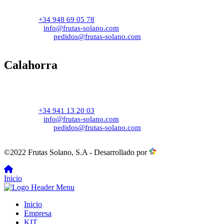
Dirección:
Poligo Industrial s/n, Carretera San Andrián
31261 Andosilla, Navarra.
Tel:
+34 948 69 05 78
Mail:
info@frutas-solano.com
Pedidos:
pedidos@frutas-solano.com
Calahorra
Dirección:
Polígono Industrial Neinver, 21, 26500
Calahorra, La Rioja
Tel:
+34 941 13 20 03
Mail:
info@frutas-solano.com
Pedidos:
pedidos@frutas-solano.com
©2022 Frutas Solano, S.A - Desarrollado por
procesyva
Inicio
Inicio
Empresa
KIT