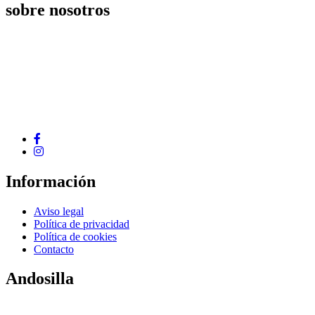
sobre nosotros
Frutas Solano es una empresa con más de 40 años de
experiencia, pero lo más importante es que tenemos ganas de
colaborar contigo para aportar soluciones.
Información
Aviso legal
Política de privacidad
Política de cookies
Contacto
Andosilla